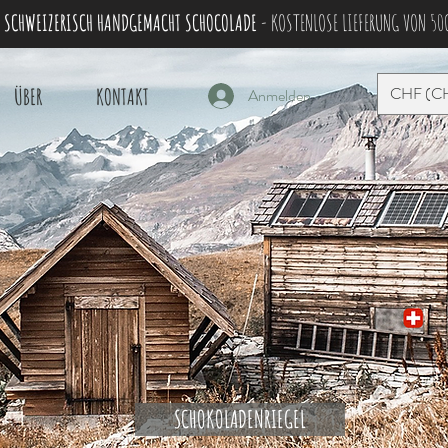
 SCHWEIZERISCH HANDGEMACHT SCHOCOLADE
- KOSTENLOSE LIEFERUNG VON 50
CHF (C
ÜBER
KONTAKT
Anmelden
SCHOKOLADENRIEGEL