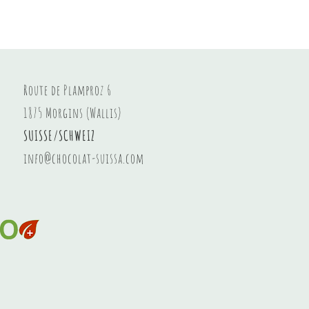
Haselnussaufstrich
Preis
8,20 CHF
Route de Plamproz 6
1875 Morgins (Wallis)
SUISSE/SCHWEIZ
info@chocolat-suissa.com