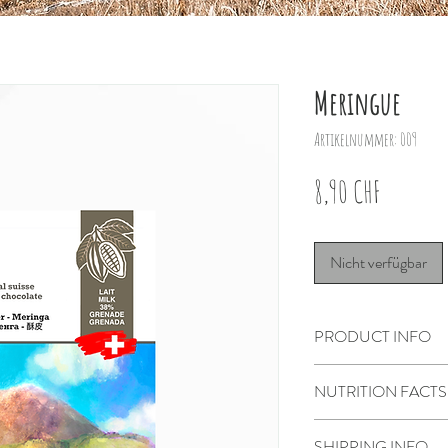
Meringue
Artikelnummer: 009
Preis
8,90 CHF
Nicht verfügbar
PRODUCT INFO
Lait Meringue 80g
NUTRITION FACTS
Poya
SHIPPING INFO