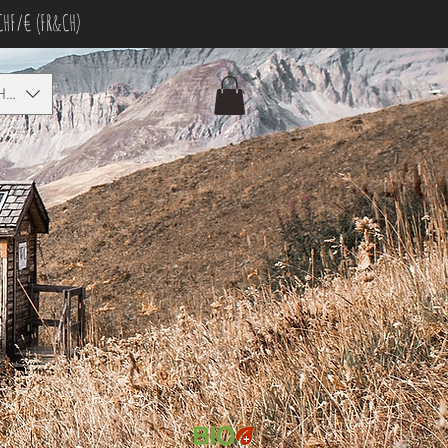
CHF/€ (FR&CH)
HF)