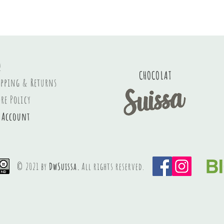
Q
CHOCOLAT
ipping & Returns
ore Policy
 Account
© 2021 by
DwSuissa.
All rights reserved.
Luxury swiss handmade chocolate