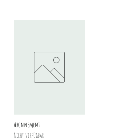
Abonnement
Haselnussaufstrich
Nicht verfügbar
Preis
8,20 CHF