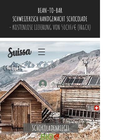
BEAN-TO-BAR
SCHWEIZERISCH HANDGEMACHT SCHOCOLADE
- KOSTENLOSE LIEFERUNG VON 50CHF/€ (FR&CH)
CHOCOLAT
Anmelden
SCHOKOLADENRIEGEL