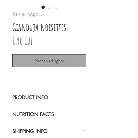
Artikelnummer: 022
Gianduja noisettes
Preis
8,90 CHF
Nicht verfügbar
PRODUCT INFO
Noir Bio Gianduja noisettes 80g
NUTRITION FACTS
Bouquetin
SHIPPING INFO