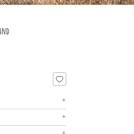
mand
80g