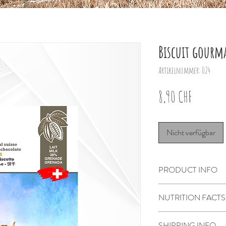
Biscuit gour
Artikelnummer: 024
Preis
8,90 CHF
Nicht verfügbar
PRODUCT INFO
Lait Biscuit gourmand 
NUTRITION FACTS
Appenzell
SHIPPING INFO