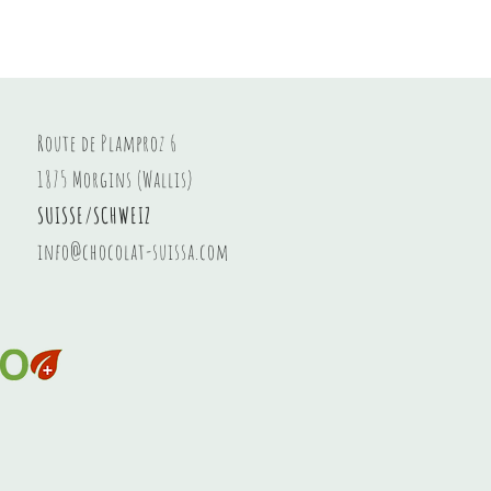
Haselnussaufstrich
Preis
8,20 CHF
Route de Plamproz 6
1875 Morgins (Wallis)
SUISSE/SCHWEIZ
info@chocolat-suissa.com