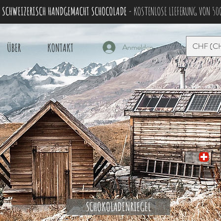
 SCHWEIZERISCH HANDGEMACHT SCHOCOLADE
- KOSTENLOSE LIEFERUNG VON 50
CHF (C
ÜBER
KONTAKT
Anmelden
SCHOKOLADENRIEGEL