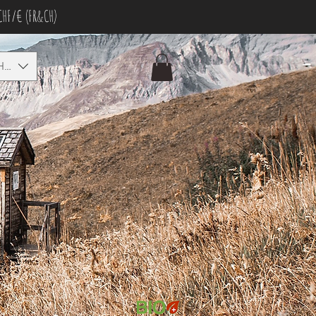
CHF/€ (FR&CH)
HF)