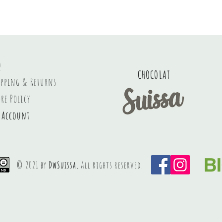
Q
CHOCOLAT
ipping & Returns
ore Policy
 Account
© 2021 by
DwSuissa.
All rights reserved.
Luxury swiss handmade chocolate