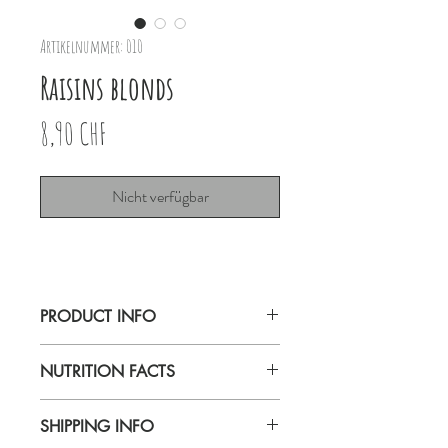
Artikelnummer: 010
Raisins blonds
Preis
8,90 CHF
Nicht verfügbar
PRODUCT INFO
Noir Bio Raisins blonds Lavaux 80g
NUTRITION FACTS
Montreux
SHIPPING INFO