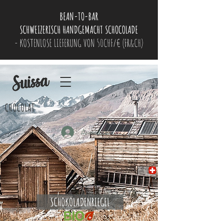
BEAN-TO-BAR
SCHWEIZERISCH HANDGEMACHT SCHOCOLADE
- KOSTENLOSE LIEFERUNG VON 50CHF/€ (FR&CH)
CHOCOLAT
Anmelden
SCHOKOLADENRIEGEL