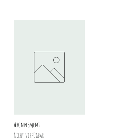
Abonnement
Haselnussaufstrich
Nicht verfügbar
Preis
8,20 CHF