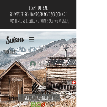
BEAN-TO-BAR
SCHWEIZERISCH HANDGEMACHT SCHOCOLADE
- KOSTENLOSE LIEFERUNG VON 50CHF/€ (FR&CH)
CHOCOLAT
Anmelden
SCHOKOLADENRIEGEL